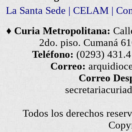
La Santa Sede
|
CELAM
|
Con
♦ Curia Metropolitana:
Calle
2do. piso. Cumaná 61
Teléfono:
(0293) 431.
Correo:
arquidio
Correo Des
secretariacur
Todos los derechos rese
Copy